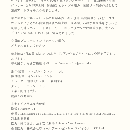
ケレット (作家) が、日本を代表する気鋭のアーティスト、森山未來 (俳優・
ダンサー) と阿部海太郎 (作曲家) とタッグを組み、国際共同制作作品として
短編アートフィルムを発表します。
原作のエトガル・ケレットの短編小説『外』(朝日新聞掲載予定) は、コロナ
ウイルスによる外出自粛解除後の喪失感、浮遊感、不穏な空気感をぎゅっと
凝縮した珠玉のショートストーリー。ロックダウン中に執筆され、先ごろ
「The New York Times」紙で発表されました。
今日はプロモーションビデオをご紹介。
どうぞお楽しみください！
※本編は7月22日 (水) 14:00より、以下のウェブサイトにて公開を予定して
おります。
彩の国さいたま芸術劇場HP https://www.saf.or.jp/arthall/
原作/監督：エトガル・ケレット『外』
振付/監督：インバル・ピント
ナレーター/俳優/ダンサー：森山未來
ダンサー：モラン・ミラー
音楽：阿部海太郎
翻訳：秋元孝文
主催：イスラエル大使館
協賛：Factory 54
後援：Mishkenot Sha’ananim, Dalia and the late Professor Yossi Prashker,
河出書房新社
協力：彩の国さいたま芸術劇場 Saitama Arts Theater
会場協力：株式会社ワコールアートセンター スパイラル SPIRAL