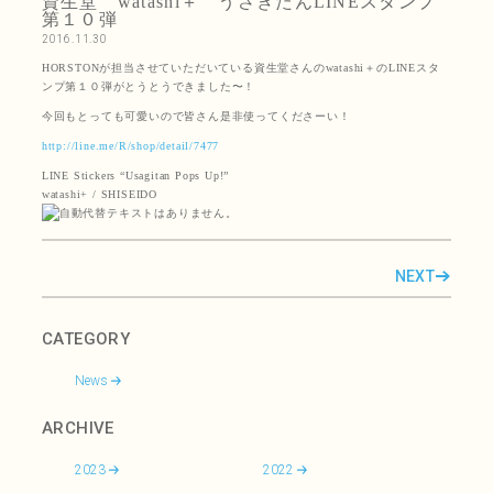
資生堂 watashi＋ うさぎたんLINEスタンプ
第１０弾
2016.11.30
HORSTONが担当させていただいている資生堂さんのwatashi＋のLINEスタ
ンプ第１０弾がとうとうできました〜！
今回もとっても可愛いので皆さん是非使ってくださーい！
http://line.me/R/shop/detail/7477
LINE Stickers “Usagitan Pops Up!”
watashi+ / SHISEIDO
NEXT
CATEGORY
News
ARCHIVE
2023
2022