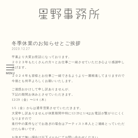
冬季休業のお知らせとご挨拶
2023.12.27
平素より大変お世話になっております。
２０２３年もたくさんの方々とお仕事ご一緒させていただき心より感謝申し
上げます。
MENU
２０２４年も皆様とお仕事ご一緒できるようより一層精進してまりますので
今後とも何卒よろしくお願いいたします。
ご迷惑おかけして申し訳ありませんが、
下記の期間お休みとさせていただきます。
12/29（金）〜1/4（木）
1/5（金）からは通常営業させていただきます。
大変申し訳ありませんが休業期間中特に12/29と1/4はお電話が繋がりにくく
なりますので
進行中の案件などでお急ぎの場合はアーティスト本人とご連絡とっていただ
けたら幸いです。
お急ぎで無い場合は以下メールにてお問い合わせください。