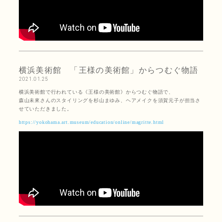
横浜美術館 「王様の美術館」からつむぐ物語
2021.01.25
横浜美術館で行われている《王様の美術館》からつむぐ物語で、
森山未來さんのスタイリングを杉山まゆみ、ヘアメイクを須賀元子が担当さ
せていただきました。
https://yokohama.art.museum/education/online/magritte.html