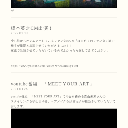
が
橋本英之CM出演！
2022.02.08
少し前からオンエアーしているファンタのCM「はじめてのファンタ」篇で
橋本が撮影と出演させていただきました！！
家族で出演させていただいているのでよかったら探してみてください。
https://www.youtube.com/watch?v=cEOinRyT7z4
youtube番組 「MEET YOUR ART」
2021.01.25
youtube番組 「MEET YOUR ART」で司会を務める森山未來さんの
スタイリングを杉山まゆみ、ヘアメイクを須賀元子が担当させていただいて
おります。