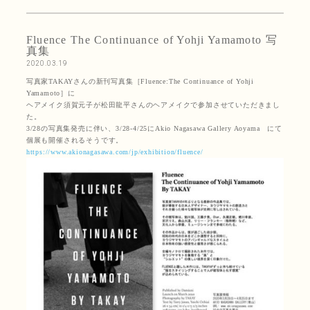
Fluence The Continuance of Yohji Yamamoto 写
真集
2020.03.19
写真家TAKAYさんの新刊写真集［Fluence:The Continuance of Yohji
Yamamoto］に
ヘアメイク須賀元子が松田龍平さんのヘアメイクで参加させていただきまし
た。
3/28の写真集発売に伴い、3/28-4/25にAkio Nagasawa Gallery Aoyama にて
個展も開催されるそうです。
https://www.akionagasawa.com/jp/exhibition/fluence/