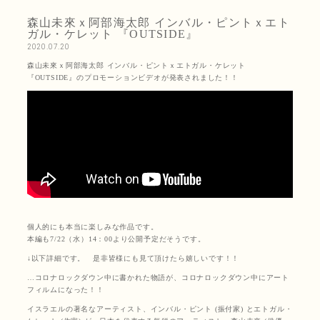
森山未來ｘ阿部海太郎 インバル・ピントｘエト
ガル・ケレット 『OUTSIDE』
2020.07.20
森山未來ｘ阿部海太郎 インバル・ピントｘエトガル・ケレット
『OUTSIDE』のプロモーションビデオが発表されました！！
個人的にも本当に楽しみな作品です。
本編も7/22（水）14：00より公開予定だそうです。
↓以下詳細です。 是非皆様にも見て頂けたら嬉しいです！！
…コロナロックダウン中に書かれた物語が、コロナロックダウン中にアート
フィルムになった！！
イスラエルの著名なアーティスト、インバル・ピント (振付家) とエトガル・