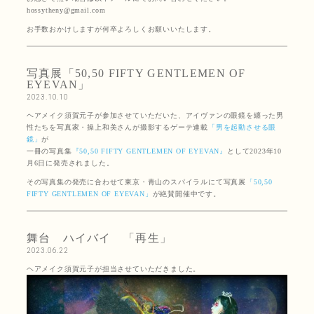
hossytheny@gmail.com
お手数おかけしますが何卒よろしくお願いいたします。
写真展「50,50 FIFTY GENTLEMEN OF
EYEVAN」
2023.10.10
ヘアメイク須賀元子が参加させていただいた、アイヴァンの眼鏡を纏った男
性たちを写真家・操上和美さんが撮影するゲーテ連載
「男を起動させる眼
鏡」
が
一冊の写真集
『50,50 FIFTY GENTLEMEN OF EYEVAN』
として2023年10
月6日に発売されました。
その写真集の発売に合わせて東京・青山のスパイラルにて写真展
「50,50
FIFTY GENTLEMEN OF EYEVAN」
が絶賛開催中です。
舞台 ハイバイ 「再生」
2023.06.22
ヘアメイク須賀元子が担当させていただきました。